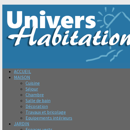
ACCUEIL
MAISON
Cuisine
Séjour
Chambre
Salle de bain
Décoration
Travaux et bricolage
Equipements intérieurs
JARDIN
Espaces verts