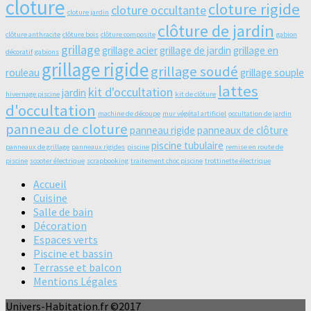
cloture
cloture rigide
cloture occultante
cloture jardin
clôture de jardin
clôture anthracite
clôture bois
clôture composite
gabion
grillage
grillage acier
grillage de jardin
grillage en
décoratif
gabions
grillage rigide
grillage soudé
rouleau
grillage souple
lattes
kit d'occultation
jardin
hivernage piscine
kit de clôture
d'occultation
machine de découpe
mur végétal artificiel
occultation de jardin
panneau de cloture
panneau rigide
panneaux de clôture
piscine tubulaire
panneaux de grillage
panneaux rigides
piscine
remise en route de
piscine
scooter électrique
scrapbooking
traitement choc piscine
trottinette électrique
Accueil
Cuisine
Salle de bain
Décoration
Espaces verts
Piscine et bassin
Terrasse et balcon
Mentions Légales
Univers-Habitation.fr ©2017