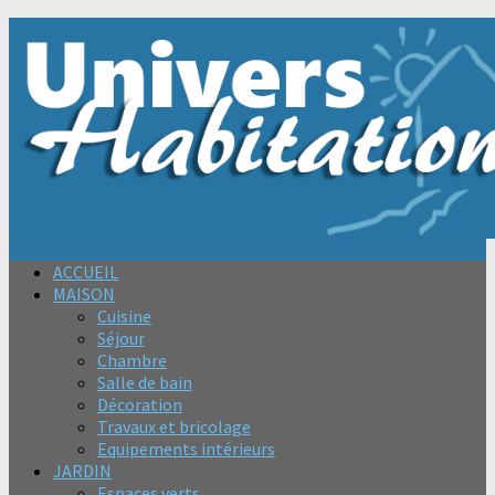
ACCUEIL
MAISON
Cuisine
Séjour
Chambre
Salle de bain
Décoration
Travaux et bricolage
Equipements intérieurs
JARDIN
Espaces verts