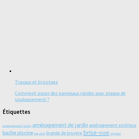
Travaux et bricolage
Comment poser des panneaux rigides avec plaque de
soubassement ?
Étiquettes
aménagement de jardin
aménagement extérieur
ameangement jardin
brise-vue
bache piscine
brande de bruyere
big shot
citycoco