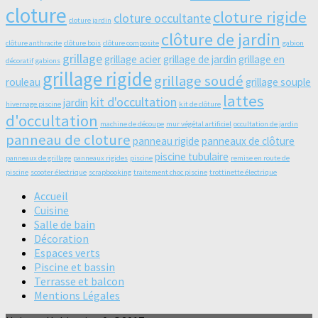
cloture
cloture rigide
cloture occultante
cloture jardin
clôture de jardin
clôture anthracite
clôture bois
clôture composite
gabion
grillage
grillage acier
grillage de jardin
grillage en
décoratif
gabions
grillage rigide
grillage soudé
rouleau
grillage souple
lattes
kit d'occultation
jardin
hivernage piscine
kit de clôture
d'occultation
machine de découpe
mur végétal artificiel
occultation de jardin
panneau de cloture
panneau rigide
panneaux de clôture
piscine tubulaire
panneaux de grillage
panneaux rigides
piscine
remise en route de
piscine
scooter électrique
scrapbooking
traitement choc piscine
trottinette électrique
Accueil
Cuisine
Salle de bain
Décoration
Espaces verts
Piscine et bassin
Terrasse et balcon
Mentions Légales