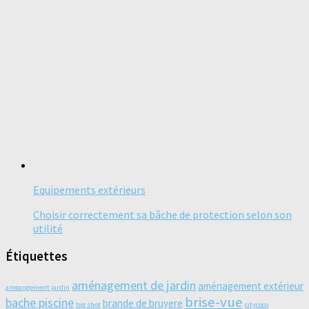
Equipements extérieurs
Choisir correctement sa bâche de protection selon son
utilité
Étiquettes
aménagement de jardin
aménagement extérieur
ameangement jardin
brise-vue
bache piscine
brande de bruyere
big shot
citycoco