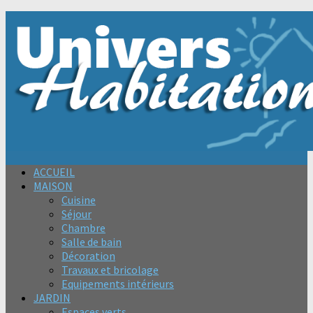
ACCUEIL
MAISON
Cuisine
Séjour
Chambre
Salle de bain
Décoration
Travaux et bricolage
Equipements intérieurs
JARDIN
Espaces verts