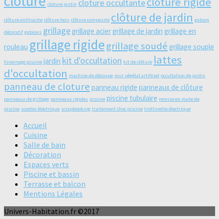
cloture
cloture rigide
cloture occultante
cloture jardin
clôture de jardin
clôture anthracite
clôture bois
clôture composite
gabion
grillage
grillage acier
grillage de jardin
grillage en
décoratif
gabions
grillage rigide
grillage soudé
rouleau
grillage souple
lattes
kit d'occultation
jardin
hivernage piscine
kit de clôture
d'occultation
machine de découpe
mur végétal artificiel
occultation de jardin
panneau de cloture
panneau rigide
panneaux de clôture
piscine tubulaire
panneaux de grillage
panneaux rigides
piscine
remise en route de
piscine
scooter électrique
scrapbooking
traitement choc piscine
trottinette électrique
Accueil
Cuisine
Salle de bain
Décoration
Espaces verts
Piscine et bassin
Terrasse et balcon
Mentions Légales
Univers-Habitation.fr ©2017