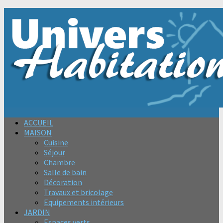
ACCUEIL
MAISON
Cuisine
Séjour
Chambre
Salle de bain
Décoration
Travaux et bricolage
Equipements intérieurs
JARDIN
Espaces verts