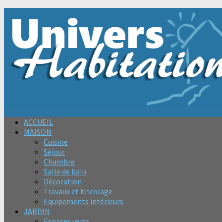
ACCUEIL
MAISON
Cuisine
Séjour
Chambre
Salle de bain
Décoration
Travaux et bricolage
Equipements intérieurs
JARDIN
Espaces verts