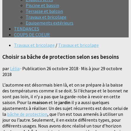
Piscine et bassin
Terrasse et balcon
Travaux et bricolage
Equipements extérieurs
TENDANCES
COUPS DE COEUR
Travaux et bricolage
/
Travaux et bricolage
Choisir sa bâche de protection selon ses besoins
par
Lélia
· Publication
26 octobre 2018
· Mis à jour
29 octobre
2018
L’automne est désormais bien là, et on se prépare à la baisse
des températures comme il se doit. Si l’écharpe et le bonnet ne
sont pas loin, il n’y a pas que la garde-robe à revoir en cette
saison. Pour la
maison
et le
jardin
il y a aussi quelques
ajustements à réaliser. Un des sujet récurrents est donc celui de
la
bâche de protection
, que l’on est tous amenés à utiliser un
jour ou l’autre. Seulement, il en existe différents types, pour
différents usages. Nous avons donc réalisé un tour d’horizon