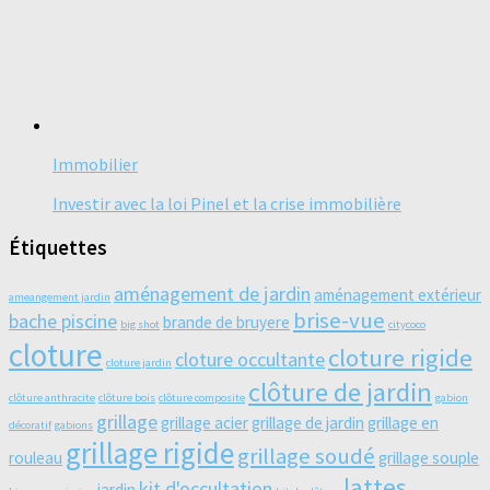
Immobilier
Investir avec la loi Pinel et la crise immobilière
Étiquettes
aménagement de jardin
aménagement extérieur
ameangement jardin
brise-vue
bache piscine
brande de bruyere
big shot
citycoco
cloture
cloture rigide
cloture occultante
cloture jardin
clôture de jardin
clôture anthracite
clôture bois
clôture composite
gabion
grillage
grillage acier
grillage de jardin
grillage en
décoratif
gabions
grillage rigide
grillage soudé
rouleau
grillage souple
lattes
kit d'occultation
jardin