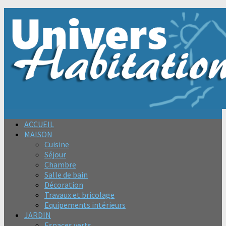
ACCUEIL
MAISON
Cuisine
Séjour
Chambre
Salle de bain
Décoration
Travaux et bricolage
Equipements intérieurs
JARDIN
Espaces verts