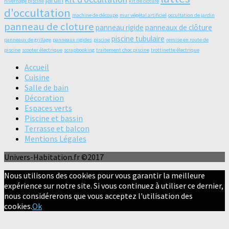
hivernage piscine
kit de clôture
d'occultation
machine de découpe
mur végétal artificiel
occultation de jardin
panneau de cloture
panneau rigide
panneaux de clôture
piscine tubulaire
panneaux de grillage
panneaux rigides
piscine
remise en route de
piscine
scooter électrique
scrapbooking
traitement choc piscine
trottinette électrique
Accueil
Cuisine
Salle de bain
Décoration
Espaces verts
Piscine et bassin
Terrasse et balcon
Mentions Légales
Univers-Habitation.fr ©2017
Nous utilisons des cookies pour vous garantir la meilleure
expérience sur notre site. Si vous continuez à utiliser ce dernier,
nous considérerons que vous acceptez l'utilisation des
cookies.
Ok