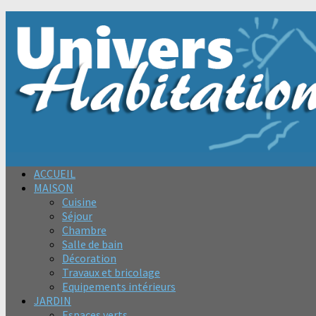
ACCUEIL
MAISON
Cuisine
Séjour
Chambre
Salle de bain
Décoration
Travaux et bricolage
Equipements intérieurs
JARDIN
Espaces verts