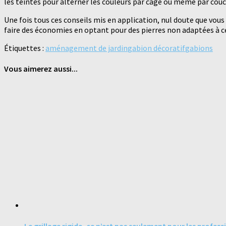
les teintes pour alterner les couleurs par cage ou même par couc
Une fois tous ces conseils mis en application, nul doute que vous 
faire des économies en optant pour des pierres non adaptées à cet 
Étiquettes :
aménagement de jardin
gabion décoratif
gabions
Vous aimerez aussi...
Le grillage rigide, ce n’est pas seulement pour les profess